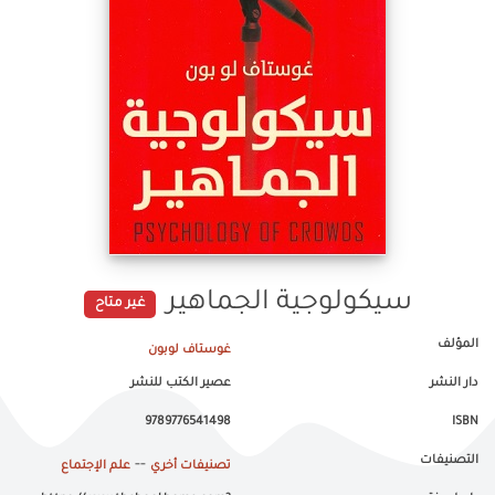
سيكولوجية الجماهير
غير متاح
المؤلف
غوستاف لوبون
دار النشر
عصير الكتب للنشر
9789776541498
ISBN
التصنيفات
--
تصنيفات أخري
علم الإجتماع