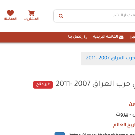
المشتريات
المفضلة
ين
القائمة البريدية
إتصل بنا
راق 2007 -2011
لعراق 2007 -2011
غير متاح
رن
ن - بيروت
ريخ العالم