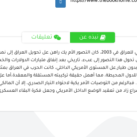
https://www.thebookhome.c
نبذه عن
تعليقات
أسم المؤلف: جويل رايبورن - فرانك سوبتشاك بعد الغزو الأمريكي للعراق في 2003، كان 
 تحول هذا التصور إلى عبء، تاريخي بعد إنفاق مليارات الدولارات وا
بدون طيار.عل المستوى الأمريكي الداخلي، كانت الحرب في العراق بمث
 للدول المحيطة، مما أهمل حقيقة تركيبته المستقلة والمعقدة،أما عل
رغم من التوصيات الأمر يكية لاحتواء التيار الصدري، إلا أن المالكي 
راع زاد من تعقيد الوضع الداخل الأمريكي وجعل فكرة البقاء العسكري ف