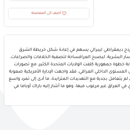
أضف الى المفضله
التصور الأم يك راهن عل تحويل العراق إلى نمرذج ديمقراطي ليبرالي يسهم في إعادة شكل خريطة الشرق
لخسار البشرية، ليصبح العراقساحة لتصفية الخلافات والصراعات،
ابة خطوة جمهورية كلفت الولايات المتحدة الكثير، مع تصورات
 المستوى الداخلي العراقي، فقد واجهت الإدارة الأمريكية صعوبة
لم يتعامل بجدية مع التهديدات المتزايدة، ما أدى إلى تمرد واسع
ي العراق غير مرغوب فيها، وهو ما أشار إليه باراك أوباما في