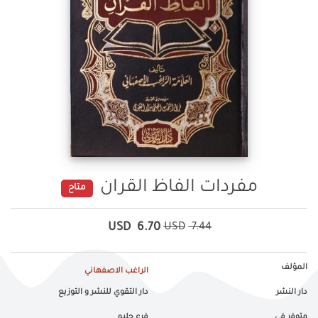
مفردات الفاظ القران
متاح
USD
6.70
USD
7.44
المؤلف
الراغب الاصفهاني
دار النشر
دار التقوي للنشر و التوزيع
متوفر في
فرع جليم