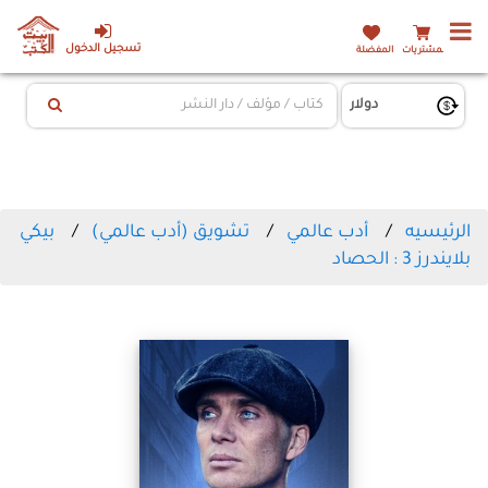
تسجيل الدخول
المشتريات
المفضلة
الرئيسيه
أدب عالمي
تشويق (أدب عالمي)
بيكي
بلايندرز 3 : الحصاد