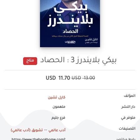
بيكي بلايندرز 3 : الحصاد
متاح
USD
11.70
USD
13.00
المؤلف
كارل تشين
دار النشر
ملهمون
متوفر في
فرع جليم
التصنيفات
--
أدب عالمي
تشويق (أدب عالمي)
رابط مختصر
https://www.thebookhome.com?