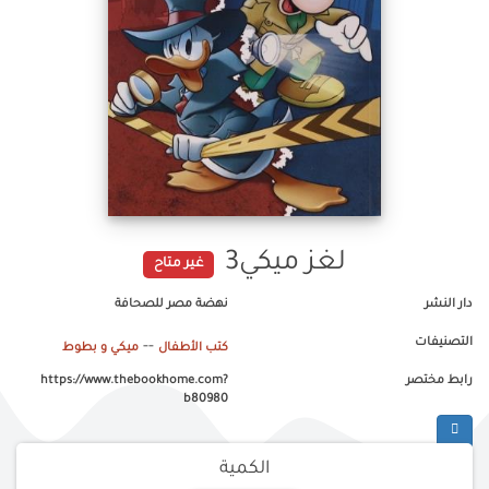
لغز ميكي3
غير متاح
دار النشر
نهضة مصر للصحافة
التصنيفات
--
كتب الأطفال
ميكي و بطوط
رابط مختصر
https://www.thebookhome.com?
b80980
الكمية