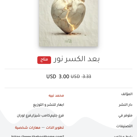
بعد الكسر نور
متاح
USD
3.00
USD
3.33
المؤلف
محمد نبيه
دار النشر
ابهار للنشر و التوزيع
متوفر في
فرع جليم,كامب شيزار,فرع لوران
التصنيفات
--
تطوير الذات
مهارات شخصية