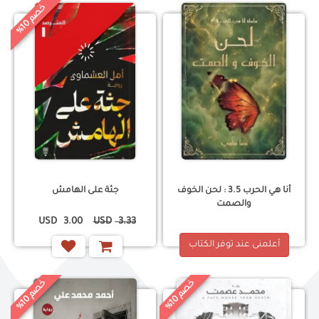
خ
%
0
ص
م
1
أنا هي الحرب 3.5 : لحن الخوف
جثة على الهامش
والصمت
USD
3.00
USD
3.33
أعلمنى عند توفر الكتاب
خ
%
خ
%
0
0
ص
م
1
ص
م
1