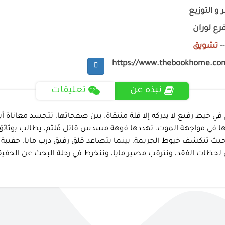
 و التوزيع
رع لوران
-
تشويق
https://www.thebookhome.co
نبذه عن
تعليقات
في خيط رفيع لا يدركه إلا قلة منتقاة. بين صفحاتها، تتجسد معاناة أ
ها في مواجهة الموت، تهددها فوهة مسدس قاتل مُلثم، يطالب بوثائق
ن، حيث تتكشف خيوط الجريمة، بينما يتصاعد قلق رفيق درب مايا، حقي
 لحظات الفقد، ونترقب مصير مايا، وننخرط في رحلة البحث عن الحقيقة.