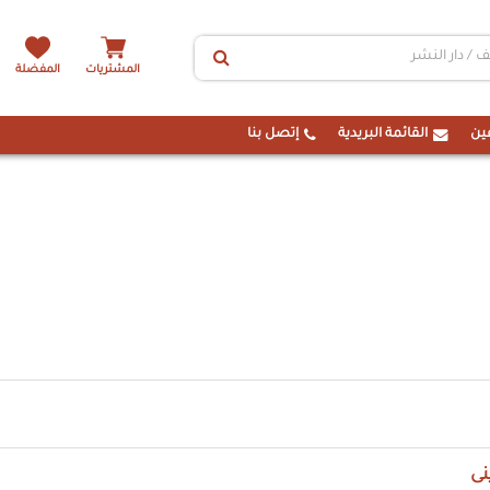
المشتريات
المفضلة
ين
القائمة البريدية
إتصل بنا
نى