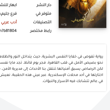
دار النشر
ابهار للنشر
متوفر في
فرع جليم,ف
التصنيفات
أدب عربي
-
رابط مختصر
m?b81804
رواية تغوص في خفايا النفس البشرية، حيث يتداخل النور والظلام 
نحو بصيص الأمل.في قلب القاهرة، فجر يوم قائظ، تجد مايا نفس
لكن الرصاص يسبق أمنياتها.تنتقل بنا الأحداث إلى مديرية الأم
اختارتها في أحد محلات الإسكندرية. عبر عيني هذه الحقيبة، نعيش
في عالم تتشابك فيه الأسرار والنبؤات.