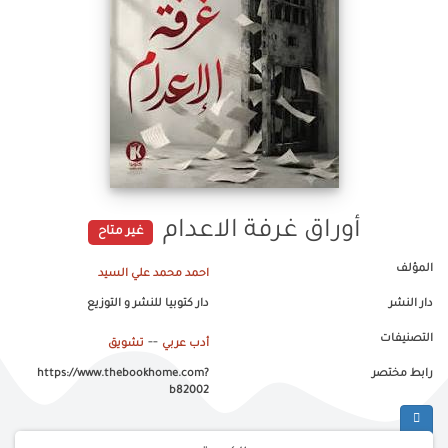
أوراق غرفة الاعدام
غير متاح
المؤلف
احمد محمد علي السيد
دار النشر
دار كتوبيا للنشر و التوزيع
التصنيفات
--
أدب عربي
تشويق
رابط مختصر
https://www.thebookhome.com?
b82002