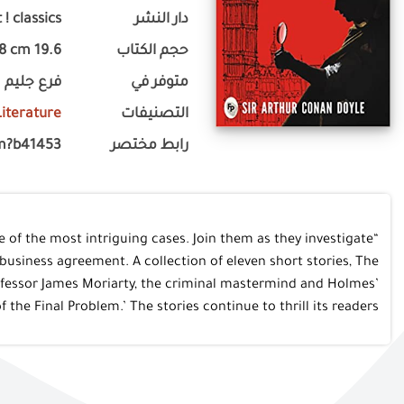
 ! classics
دار النشر
19.6 x 12.6 x 1.8 cm
حجم الكتاب
متوفر في
فرع جليم
 Literature
التصنيفات
m?b41453
رابط مختصر
 of the most intriguing cases. Join them as they investigate
business agreement. A collection of eleven short stories, The
rofessor James Moriarty, the criminal mastermind and Holmes’
the Final Problem.’ The stories continue to thrill its readers.