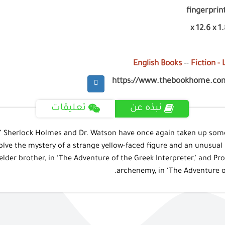
fingerprint
English Books
--
Fiction -
https://www.thebookhome.co
نبذه عن
تعليقات
st.” Sherlock Holmes and Dr. Watson have once again taken up some
lve the mystery of a strange yellow-faced figure and an unusual 
der brother, in ‘The Adventure of the Greek Interpreter,’ and P
archenemy, in ‘The Adventure of 