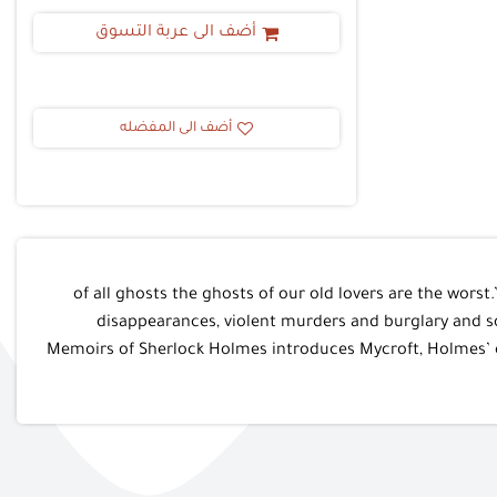
أضف الى عربة التسوق
أضف الى المفضله
“of all ghosts the ghosts of our old lovers are the wor
disappearances, violent murders and burglary and so
Memoirs of Sherlock Holmes introduces Mycroft, Holmes’ el