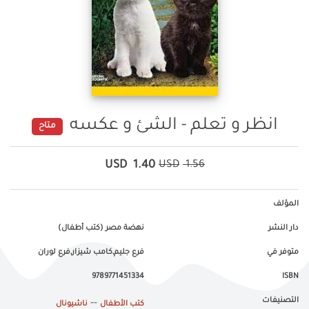
انظر و تعلم - الشئ و عكسه
متاح
USD
1.40
USD
1.56
المؤلف
دار النشر
نهضة مصر (كتب أطفال)
متوفر في
فرع جليم,كامب شيزار,فرع لوران
9789771451334
ISBN
التصنيفات
--
كتب الأطفال
ناشيونال