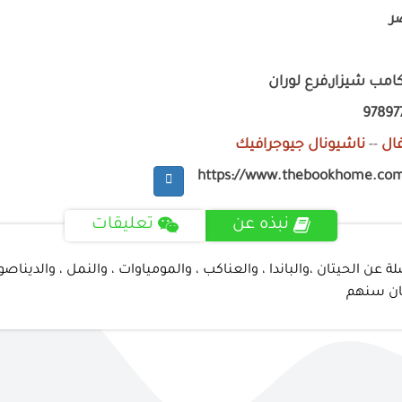
ر
امب شيزار,فرع لوران
97897
ال
--
ناشيونال جيوجرافيك
https://www.thebookhome.co
نبذه عن
تعليقات
الحيتان ،والباندا ، والعناكب ، والمومياوات ، والنمل ، والديناصور
كان سنهم