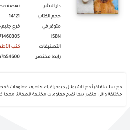
دار النشر
نهضة مص
حجم الكتاب
21*14
متوفر في
فرع جليم,ك
71460305
ISBN
التصنيفات
كتب الأطف
رابط مختصر
m?b54600
مع سلسلة اقرأ مع ناشيونال جيوجرافيك هنعرف معلومات مُفصلة عن 
مختلفة واللي هنقدر بيها نقدم معلومات مختلفة لأطفالنا مهما 