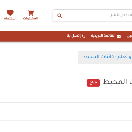
المشتريات
المفضلة
ين
القائمة البريدية
إتصل بنا
و تعلم - كائنات المحيط
ت المحيط
متاح