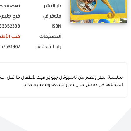
دار النشر
نهضة مصر
متوفر في
فرع جليم,ك
133352338
ISBN
التصنيفات
كتب الأطف
رابط مختصر
om?b31367
سلسلة انظر وتعلم من ناشيونال جيوجرافيك لأطفال ما قبل الم
المختلفة كل ده من خلال صور ممتعة وتصميم جذاب