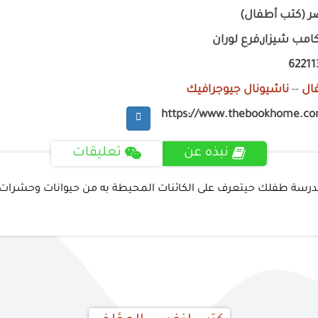
 (كتب أطفال)
امب شيزار,فرع لوران
6221
ال
--
ناشيونال جيوجرافيك
https://www.thebookhome.c
نبذه عن
تعليقات
درسة طفلك حيتعرف على الكائنات المحيطة به من حيوانات وحشرات 