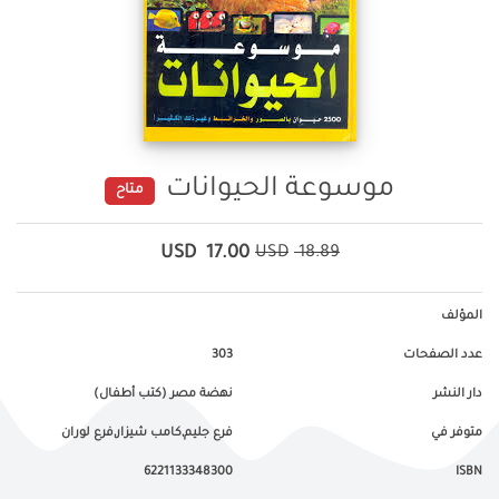
موسوعة الحيوانات
متاح
USD
17.00
USD
18.89
المؤلف
عدد الصفحات
303
دار النشر
نهضة مصر (كتب أطفال)
متوفر في
فرع جليم,كامب شيزار,فرع لوران
6221133348300
ISBN