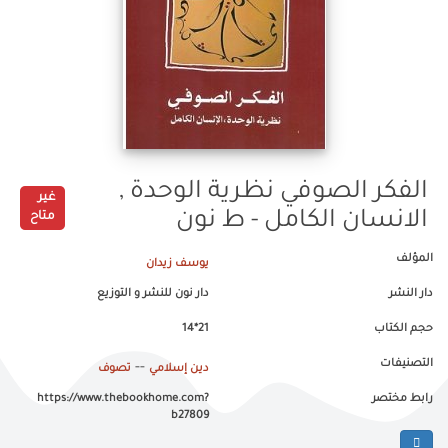
الفكر الصوفي نظرية الوحدة ,
غير
الانسان الكامل - ط نون
متاح
المؤلف
يوسف زيدان
دار النشر
دار نون للنشر و التوزيع
حجم الكتاب
21*14
التصنيفات
--
دين إسلامي
تصوف
رابط مختصر
https://www.thebookhome.com?
b27809