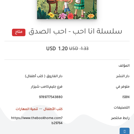
سلسلة انا احب - احب الصدق
متاح
USD
1.20
USD
1.33
المؤلف
دار النشر
دار الفاروق ( كتب أطفال)
متوفر في
فرع جليم,كامب شيزار
9789777543880
ISBN
التصنيفات
--
كتب الأطفال
تنمية المهارات
رابط مختصر
https://www.thebookhome.com?
b29764