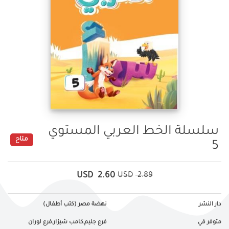
سلسلة الخط العربي المستوي
متاح
5
USD
2.60
USD
2.89
دار النشر
نهضة مصر (كتب أطفال)
متوفر في
فرع جليم,كامب شيزار,فرع لوران