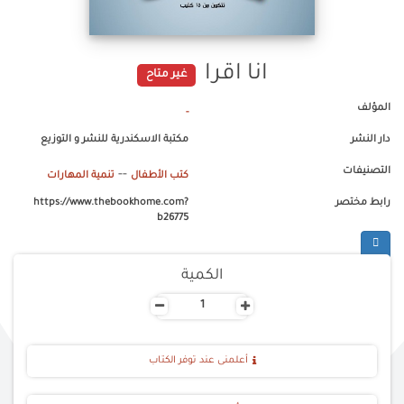
انا اقرا
غير متاح
المؤلف
-
دار النشر
مكتبة الاسكندرية للنشر و التوزيع
التصنيفات
--
كتب الأطفال
تنمية المهارات
رابط مختصر
https://www.thebookhome.com?
b26775
الكمية
-
+
أعلمنى عند توفر الكتاب