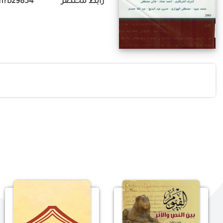
رابط مختصر
m?b29854