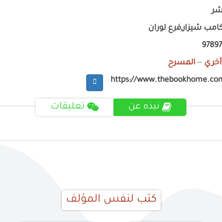
نشر
امب شيزار,فرع لوران
9789
أخري
--
المسرح
https://www.thebookhome.co
نبذه عن
تعليقات
كتب لنفس المؤلف