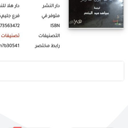
دار النشر
دار هلا لل
متوفر في
فرع جليم,ك
773563472
ISBN
التصنيفات
تصنيفات 
رابط مختصر
m?b30541