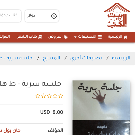
الرئيسية
التصنيفات
العروض
كتاب الشهر
المؤلف
الرئيسيه
تصنيفات أخري
المسرح
جلسة سرية - ط
جلسة سرية - ط هلا
USD
6.00
المؤلف
جان بول س