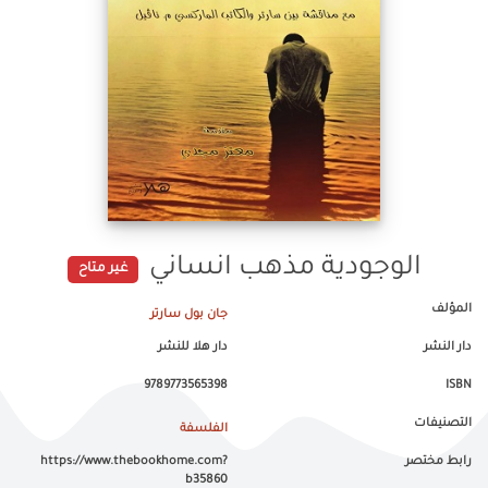
الوجودية مذهب انساني
غير متاح
المؤلف
جان بول سارتر
دار النشر
دار هلا للنشر
9789773565398
ISBN
التصنيفات
الفلسفة
رابط مختصر
https://www.thebookhome.com?
b35860