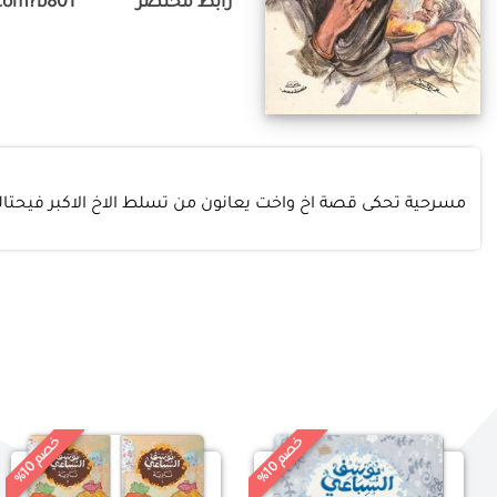
رابط مختصر
com?b801
مسرحية تحكى قصة اخ واخت يعانون من تسلط الاخ الاكبر فيحتا
خ
%
خ
%
0
0
ص
م
1
ص
م
1