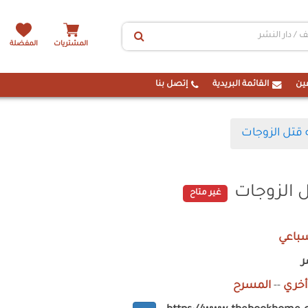
المشتريات
المفضلة
ين
القائمة البريدية
إتصل بنا
ه قتل الزوجات
ل الزوجات
غير متاح
باعي
ر
أخري
--
المسرح