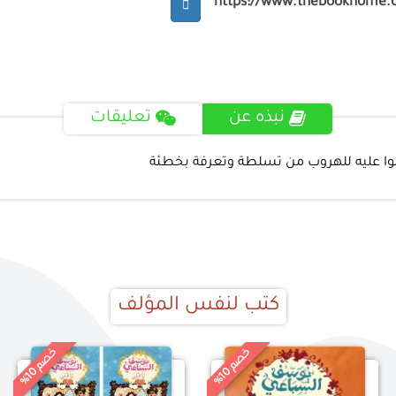
https://www.thebookhome.
نبذه عن
تعليقات
لوا عليه للهروب من تسلطة وتعرفة بخطئة
كتب لنفس المؤلف
خ
%
خ
%
0
0
ص
م
1
ص
م
1