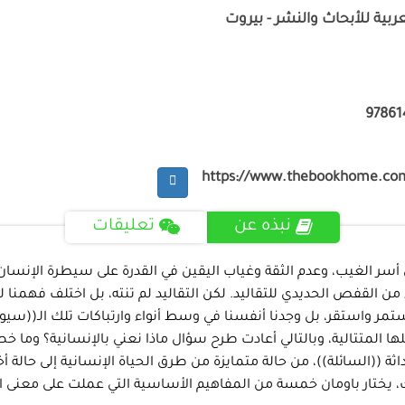
ربية للأبحاث والنشر - بيروت
97861
https://www.thebookhome.co
نبذه عن
تعليقات
ن أسر الغيب، وعدم الثقة وغياب اليقين في القدرة على سيطرة الإنسان
ن القفص الحديدي للتقاليد. لكن التقاليد لم تنته، بل اختلف فهمنا لها
تمر واستقر، بل وجدنا أنفسنا في وسط أنواء وارتباكات تلك الـ((سيو
حلها المتتالية، وبالتالي أعادت طرح سؤال ماذا نعني بالإنسانية؟ وما
ة ((السائلة))، من حالة متمايزة من طرق الحياة الإنسانية إلى حالة أخر
 يختار باومان خمسة من المفاهيم الأساسية التي عملت على معنى الحيا