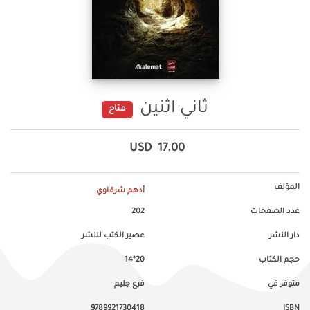
ثاني اثنين
متاح
USD
17.00
المؤلف
أدهم شرقاوي
عدد الصفحات
202
دار النشر
عصير الكتب للنشر
حجم الكتاب
20*14
متوفر في
فرع جليم
9789921730418
ISBN