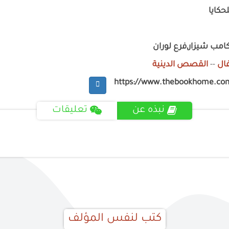
حكايا
امب شيزار,فرع لوران
ال
--
القصص الدينية
https://www.thebookhome.co
نبذه عن
تعليقات
كتب لنفس المؤلف