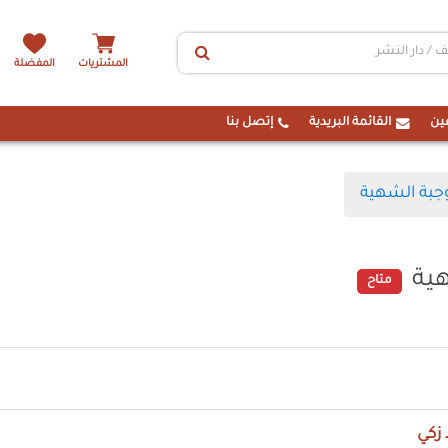
المشتريات
المفضلة
ين
القائمة البريدية
إتصل بنا
جبة الشهية
ية
متاح
 زكي