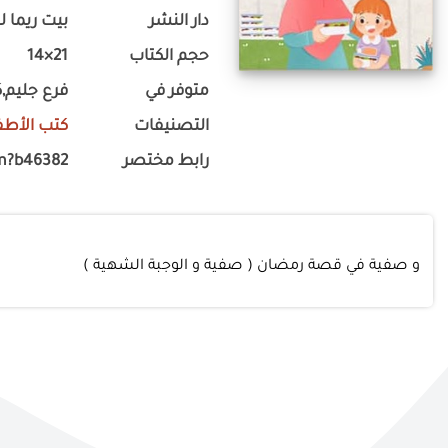
دار النشر
بيت ريما لل
حجم الكتاب
21×14
متوفر في
فرع جليم,ك
التصنيفات
كتب الأطف
رابط مختصر
m?b46382
و صفية في قصة رمضان ( صفية و الوجبة الشهية )