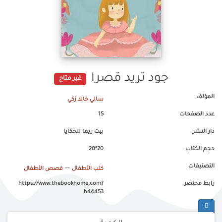
جود تريد قصرا
غير متاح
المؤلف
سالي خالد زكي
عدد الصفحات
15
دار النشر
بيت ريما للحكايا
حجم الكتاب
20*20
التصنيفات
--
كتب الأطفال
قصص الأطفال
رابط مختصر
https://www.thebookhome.com?
b44453