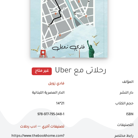
رحلاتى مع Uber
غير متاح
المؤلف
فادي زويل
دار النشر
الدار المصرية اللبنانية
حجم الكتاب
21*14
978-977-795-348-1
ISBN
التصنيفات
--
تصنيفات أخري
ادب رحلات
رابط مختصر
https://www.thebookhome.com?