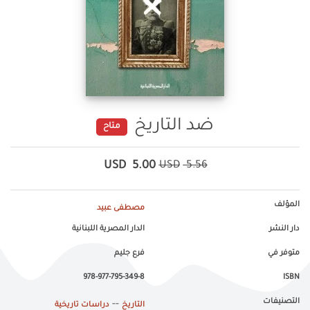
ضد التاريخ
متاح
USD
5.00
USD
5.56
المؤلف
مصطفى عبيد
دار النشر
الدار المصرية اللبنانية
متوفر في
فرع جليم
978-977-795-349-8
ISBN
التصنيفات
--
التاريخ
دراسات تاريخية