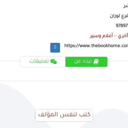
ر
رع لوران
9789
أخري
--
أعلام وسير
https://www.thebookhome.co
نبذه عن
تعليقات
كتب لنفس المؤلف