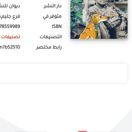
دار النشر
ديوان للنش
متوفر في
فرع جليم,ف
778559989
ISBN
التصنيفات
تصنيفات 
رابط مختصر
m?b52510