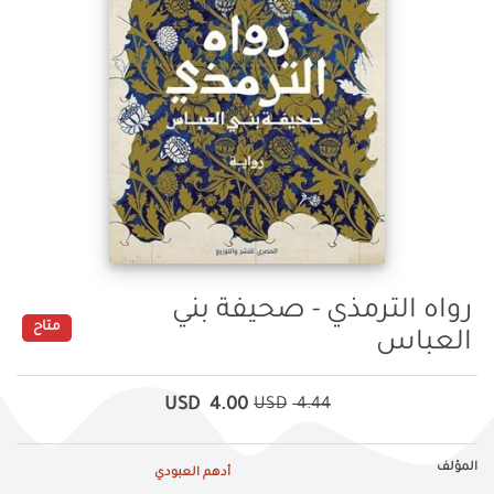
رواه الترمذي - صحيفة بني
متاح
العباس
USD
4.00
USD
4.44
المؤلف
أدهم العبودي