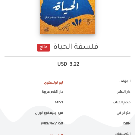
فلسفة الحياة
متاح
USD
3.22
المؤلف
ليو تولستوي
دار النشر
دار أقلام عربية
حجم الكتاب
21*14
متوفر في
فرع جليم,فرع لوران
9789776751750
ISBN
التصنيفات