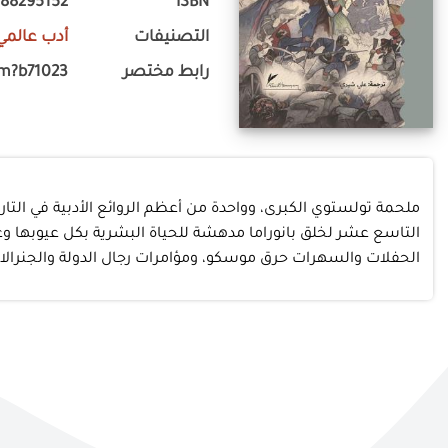
988295152
ISBN
التصنيفات
أدب عالمي
رابط مختصر
om?b71023
ملحمة تولستوي الكبرى، وواحدة من أعظم الروائع الأدبية في التا
الحفلات والسهرات حرق موسكو، ومؤامرات رجال الدولة والجنرالات