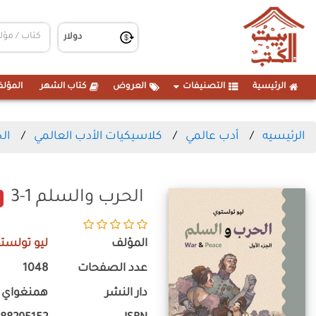
الرئيسية
التصنيفات
العروض
كتاب الشهر
المؤلف
الرئيسيه
أدب عالمي
كلاسيكيات الأدب العالمي
الح
الحرب والسلم 1-3
المؤلف
ليو تولست
عدد الصفحات
1048
دار النشر
همنغواي ل