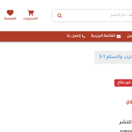
المشتريات
المفضلة
ين
القائمة البريدية
إتصل بنا
رب والسلم 1-3
غير متاح
وي
لنشر