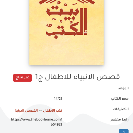
قصص الانبياء للاطفال ج1
غير متاح
المؤلف
-
حجم الكتاب
21*14
التصنيفات
--
كتب الأطفال
القصص الدينية
رابط مختصر
https://www.thebookhome.com?
b54933