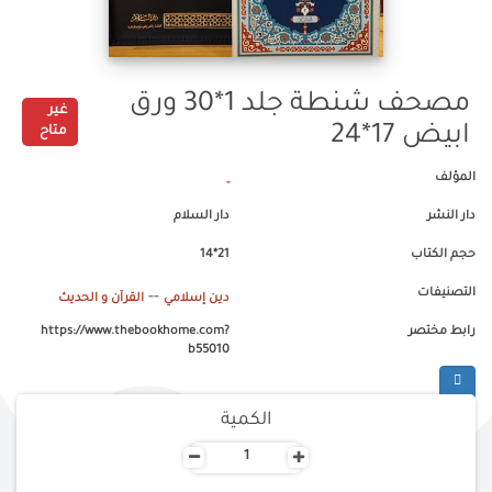
مصحف شنطة جلد 1*30 ورق
غير
ابيض 17*24
متاح
المؤلف
-
دار النشر
دار السلام
حجم الكتاب
21*14
التصنيفات
--
دين إسلامي
القرآن و الحديث
رابط مختصر
https://www.thebookhome.com?
b55010
الكمية
-
+