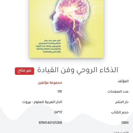
الذكاء الروحي وفن القيادة
غير متاح
المؤلف
مجموعة مؤلفين
عدد الصفحات
191
دار النشر
الدار العربية للعلوم - بيروت
حجم الكتاب
17*24
9786140137288
ISBN