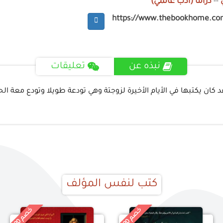
--
دراما (أدب عالمي)
https://www.thebookhome.co
نبذه عن
تعليقات
كان يكتبها في الأيام الأخيرة لزوجتة وهي تودعة طويلا وتودع معة الحي
كتب لنفس المؤلف
خ
%
خ
%