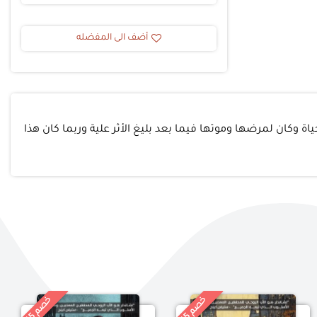
أضف الى المفضله
اة وكان لمرضها وموتها فيما بعد بليغ الأثر علية وربما كان هذا
خ
%
خ
%