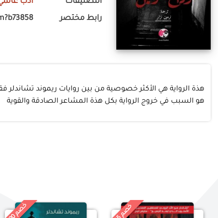
التصنيفات
أدب عالمي
رابط مختصر
m?b73858
هذة الرواية هي الأكثر خصوصية من بين روايات ريموند تشاندلر فقد 
هو السبب في خروج الرواية بكل هذة المشاعر الصادقة والقوية
خ
%
خ
%