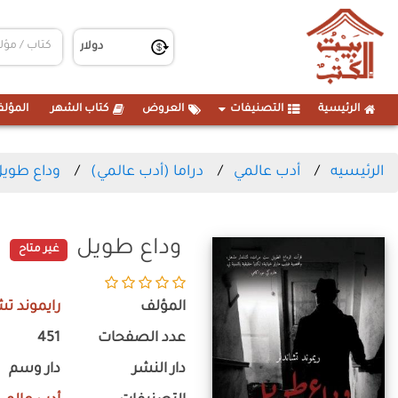
الرئيسية
التصنيفات
العروض
كتاب الشهر
المؤلف
الرئيسيه
أدب عالمي
دراما (أدب عالمي)
وداع طوي
وداع طويل
غير متاح
المؤلف
رايموند تش
عدد الصفحات
451
دار النشر
دار وسم