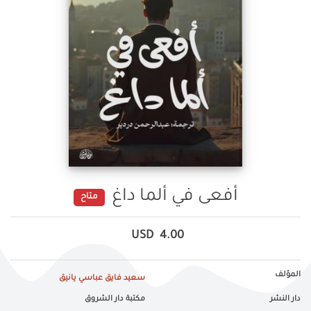
أفعى في ألما داغ
متاح
USD
4.00
المؤلف
سعيد فايق عباسي يانيق
دار النشر
مكتبة دار الشروق