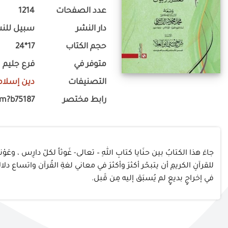
عدد الصفحات
1214
دار النشر
سبيل للنشر
حجم الكتاب
17*24
متوفر في
فرع جليم
التصنيفات
دين إسلام
رابط مختصر
om?b75187
جاءَ هذا الكتابُ بين حنَايا كتابِ اللهِ – تعالى- غَوثاً لكلّ دارِس ، وعَوْ
للقرآنِ الكريمِ أن يتبحّر أكثرَ وأكثرَ في معاني لغةِ القُرآن واتس
في إخراجٍ بديعٍ لم يُسبَق إليه مِن قَبل.