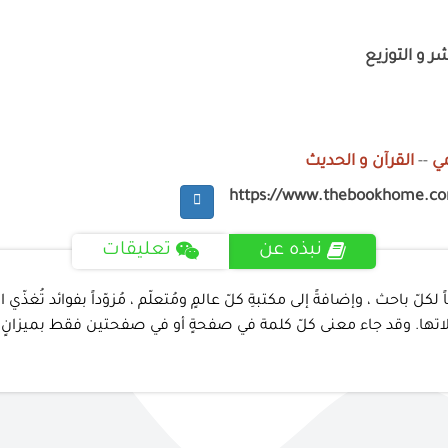
 و التوزيع
ي
--
القرآن و الحديث
https://www.thebookhome.c
نبذه عن
تعليقات
ناً لكلّ باحث ، وإضافةً إلى مكتبةِ كلّ عالمٍ ومُتعلّم ، مُزوّداً بفوائد تُغذّي
اع دلالاتها. وقد جاء معنى كلّ كلمة في صفحةٍ أو في صفحتين فقط بميزانٍ ل