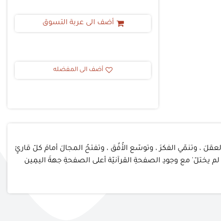
أضف الى عربة التسوق
أضف الى المفضله
 العقلَ ، وتنمّي الفكرَ ، وتوسّع الأُفُق ، وتفتحُ المجالَ أمامَ كلّ قارئٍ
م يختلّ' مع وجودِ الصفحةِ القرآنيّة أعلى الصفحةِ جهةَ اليمِين