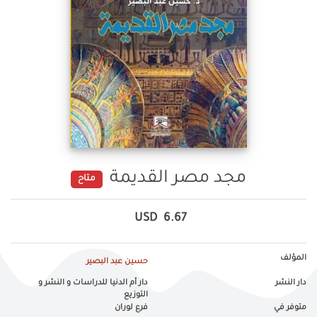
مجد مصر القديمة
متاح
USD
6.67
المؤلف
حسين عبد البصير
دار النشر
دار أم الدنيا للدراسات و النشر و
التوزيع
متوفر في
فرع لوران