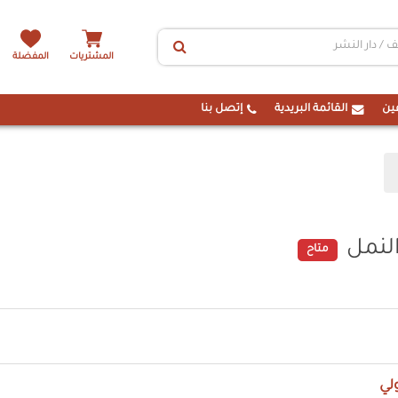
المشتريات
المفضلة
ين
القائمة البريدية
إتصل بنا
لنمل
متاح
لي