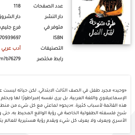
عدد الصفحات
118
دار النشر
دار الشرو
متوفر في
فرع جليم,ف
770939697
ISBN
التصنيفات
أدب عربي
-
رابط مختصر
om?b76279
‬الأسري‭ ‬ويعرف‭ ‬ولا‭ ‬يعرف‭ ‬كل‭ ‬شيء‭ ‬ويقدم‭ ‬رؤية‭ ‬هستيرية‭ ‬للعالم‭ ‬يتلوث‭ ‬فيها‭ ‬مفهوم‭ ‬البراءة‭ ‬ويختلط‭ ‬فيها‭ ‬الضحك‭ ‬مع‭ ‬الدموع‭.‬