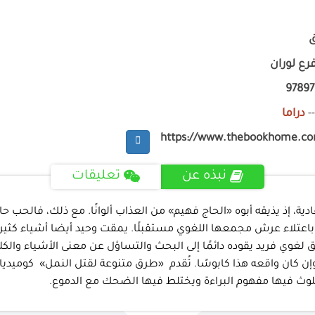
ق
رع لوران
9789
-
دراما
https://www.thebookhome.c
نبذه عن
تعليقات