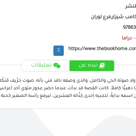
للنشر
امب شيزار,فرع لوران
9786
-
دراما
https://www.thebookhome.co
نبذه عن
تعليقات
 صوته الحي والكامل، والذي وصفه ناقد فني بأنه: صوت حرَّيف مُنَكّه بب
ا ذهبيًّا كاملاً. كانت القصة قد بدأت عندما حضر عجوز مئوي أحد أعراس
يةً، لتجيبه إحدى كِنَّاته العشرين، ليرفع رأسه الصغير كحبة بازلاء