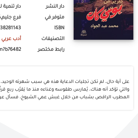
دار النشر
دار تنمية 
متوفر في
فرع جليم,ك
338281143
ISBN
التصنيفات
أدب عربي
-
رابط مختصر
m?b76482
على أية حال، لم تكن تجليات الدعاية هذه هي سبب شهرته الوحيد، ولا
والتي تؤكد أنه هناك، يُمارس طقوسه وغناءه منذ ما يَقرُب ربع قرنً
المطرب الراقص بشباب من خلال غبش عمي الشيوخ، فسأل عن اسمه بدا