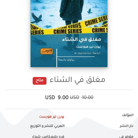
مغلق في الشتاء
متاح
USD
9.00
USD
10.00
المؤلف
يورن لير هورست
دار النشر
العربي للنشر و التوزيع
متوفر في
فرع جليم,كامب شيزار