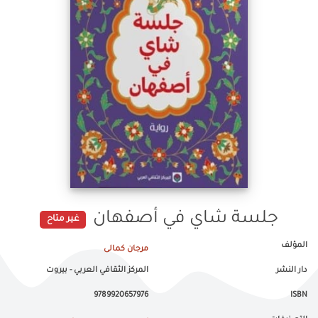
جلسة شاي في أصفهان
غير متاح
المؤلف
مرجان كمالى
دار النشر
المركز الثقافي العربي - بيروت
9789920657976
ISBN