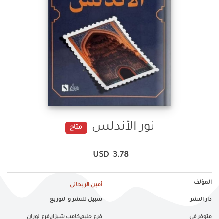
نور الأندلس
متاح
USD
3.78
المؤلف
أمين الريحانى
دار النشر
سبيل للنشر و التوزيع
متوفر في
فرع جليم,كامب شيزار,فرع لوران