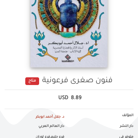
فنون صغرى فرعونية
متاح
USD
8.89
المؤلف
د. جلال أحمد ابوبكر
دار النشر
دار العالم العربي
متوفر في
فرع جليم,فرع لوران