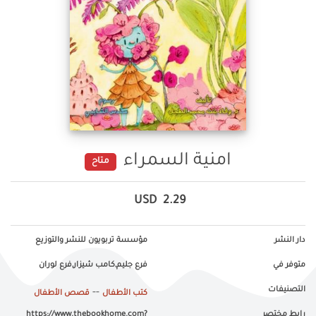
امنية السمراء
متاح
USD
2.29
دار النشر
مؤسسة تربويون للنشر والتوزيع
متوفر في
فرع جليم,كامب شيزار,فرع لوران
التصنيفات
--
كتب الأطفال
قصص الأطفال
رابط مختصر
https://www.thebookhome.com?