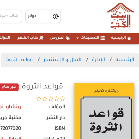
الرئيسية
التصنيفات
العروض
كتاب الشهر
المؤلف
الرئيسيه
الإدارة
المال و الإستثمار
قواعد الثروة
قواعد الثروة
غير متاح
المؤلف
ريتشارد تم
دار النشر
مكتبة جرير
072077020
ISBN