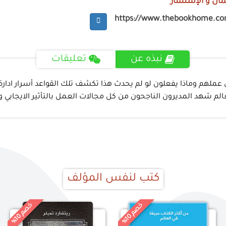
مال و الإستثمار
https://www.thebookhome.c
نبذه عن
تعليقات
 عملهم وماذا يفعلون لو لم يحدث هذا تكشف تلك القواعد أسرار ادارة
م شهد المديرون الناجحون من كل مجالات العمل بالتأثير الايجابي و
كتب لنفس المؤلف
خ
%
خ
%
0
0
ص
م
1
ص
م
1