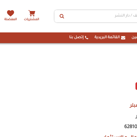
المشتريات
المفضلة
ين
القائمة البريدية
إتصل بنا
بلر
6281