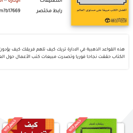
التصنيفات
الإدارة
--
ال
رابط مختصر
om?b17669
هذه القواعد الذهبية في الادارة تريك كيف تلهم فريقك كيف يؤدون
الكتاب حققت نجاحا فوريا وتصدرت مبيعات كتب الأعمال حول العال
خ
%
خ
%
0
0
ص
م
1
ص
م
1