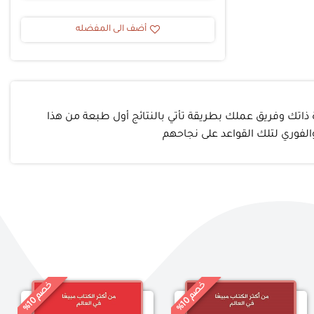
أضف الى المفضله
 ذاتك وفريق عملك بطريقة تأتي بالنتائج أول طبعة من هذا
الفوري لتلك القواعد على نجاحهم
خ
%
خ
%
0
0
ص
م
1
ص
م
1