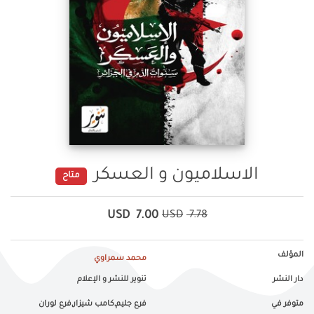
الاسلاميون و العسكر
متاح
USD
7.00
USD
7.78
المؤلف
محمد سمراوي
دار النشر
تنوير للنشر و الإعلام
متوفر في
فرع جليم,كامب شيزار,فرع لوران