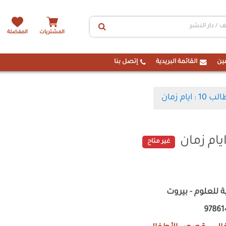
المشتريات
المفضلة
ين
القائمة البريدية
إتصل بنا
ايام زمان
غير متاح
ية للعلوم - بيروت
97861