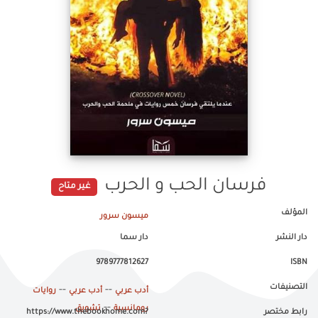
فرسان الحب و الحرب
غير متاح
المؤلف
ميسون سرور
دار النشر
دار سما
9789777812627
ISBN
التصنيفات
--
--
أدب عربي
أدب عربي
روايات
--
رومانسية
تشويق
رابط مختصر
https://www.thebookhome.com?